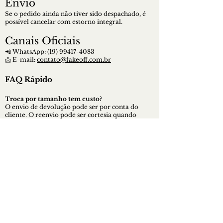
Envio
Se o pedido ainda não tiver sido despachado, é
possível cancelar com estorno integral.
Canais Oficiais
📲 WhatsApp:
(19) 99417-4083
📩 E-mail:
contato@fakeoff.com.br
FAQ Rápido
Troca por tamanho tem custo?
O envio de devolução pode ser por conta do
cliente. O reenvio pode ser cortesia quando
informado na compra.
Como funciona em caso de defeito?
Você aciona o SAC, realizamos análise e, sendo
confirmado defeito de fabricação, arcamos com
os fretes e concluímos com troca, crédito ou
estorno.
Quando recebo o estorno?
Após conferência do item devolvido, podendo
ocorrer em até 30 dias, conforme operadora ou
instituição financeira.