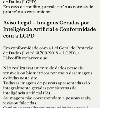
de Dados (LGPD).
Em caso de conflito, prevalecerão as normas de
proteção ao consumidor.
Aviso Legal – Imagens Geradas por
Inteligência Artificial e Conformidade
com a LGPD
Em conformidade com a Lei Geral de Proteção
de Dados (Lei nº 13.709/2018 – LGPD), a
Fakeoff® esclarece que:
Não realiza tratamento de dados pessoais,
sensíveis ou biométricos por meio das imagens
exibidas neste site.
Todas as imagens de pessoas apresentadas são
integralmente geradas por sistemas de
inteligência artificial (IA).
As imagens não correspondem a pessoas reais,
vivas ou falecidas.
Qualquer semelhança com indivíduos reais é
meramente coincidente e não intencional.
As imagens possuem caráter artístico, ilustrativo,
conceitual e comercial, não estabelecendo
vínculo, associação, endosso ou representação
com pessoas, marcas, clubes ou organizações