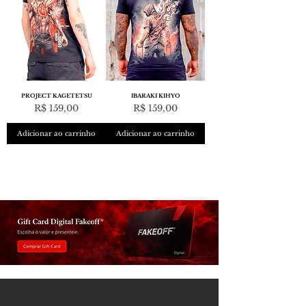
PROJECT KAGETETSU
IBARAKI KIHYO
Preço
Preço
R$ 159,00
R$ 159,00
Adicionar ao carrinho
Adicionar ao carrinho