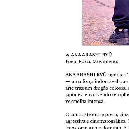
🔥
AKA ARASHI RYŪ
Fogo. Fúria. Movimento.
AKA ARASHI RYŪ
significa
— uma força indomável que s
arte traz um dragão colossal
japonês, envolvendo templos
vermelha intensa.
O contraste entre preto, cin
agressiva e cinematográfica.
transformação e domínio. A 