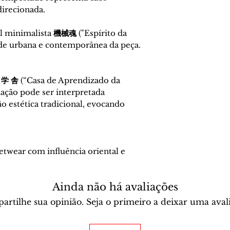
direcionada.
cal minimalista
機械魂
("Espírito da
ade urbana e contemporânea da peça.
 学 舎
(“Casa de Aprendizado da
ção pode ser interpretada
 estética tradicional, evocando
eetwear com influência oriental e
Ainda não há avaliações
rtilhe sua opinião. Seja o primeiro a deixar uma aval